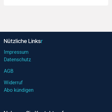
Nützliche L​inks
r
Impres
sum
Datenschutz
AGB
Widerruf
Abo kündigen