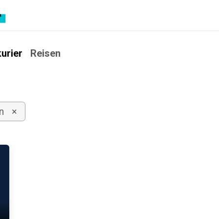
Home
Zeitschriften
urier
Reisen
n
×