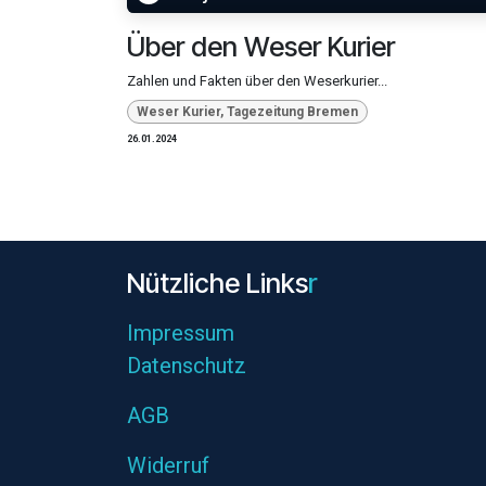
Über den Weser Kurier
Zahlen und Fakten über den Weserkurier...
Weser Kurier, Tagezeitung Bremen
26.01.2024
Nützliche L​inks
r
Impres
sum
Datenschutz
AGB
Widerruf