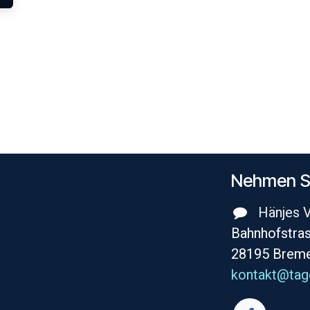
Nehm​en S
Hänjes 
Bahnhofstras
28195 Brem
kontakt@tag