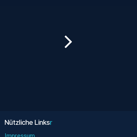
Nützliche L​inks
r
Impres
sum