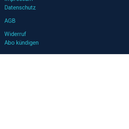
Datenschutz
AGB
Widerruf
Abo kündigen
Nehm​en Sie Kontakt auf
Hänjes Verlagsdienstleistungen GmbH
Bahnhofstrasse 28 - 31
28195 Bremen
kontakt@tageszeitung24.de